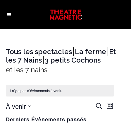
Tous les spectacles
La ferme
Et
les 7 Nains
3 petits Cochons
et les 7 nains
Il n’y a pas d’évènements à venir.
À venir
NAVIGA
RECHERC
Recherche
Liste
DE
Sélectionnez
ET
VUES
Derniers Évènements passés
une
ÉVÈNE
NAVIGATI
date.