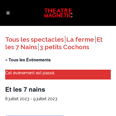
Tous les spectacles
La ferme
Et
les 7 Nains
3 petits Cochons
« Tous les Évènements
Cet évènement est passé.
Et les 7 nains
8 juillet 2023
-
9 juillet 2023