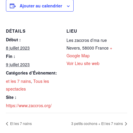
Ajouter au calendrier
DÉTAILS
LIEU
Début :
Les zaccros d’ma rue
8 juillet 2023
Nevers
,
58000
France
+
Google Map
Fin :
Voir Lieu site web
9 juillet 2023
Catégories d’Évènement:
et les 7 nains
,
Tous les
spectacles
Site :
https://www.zaccros.org/
Et les 7 nains
3 petits cochons + Et les 7 nains