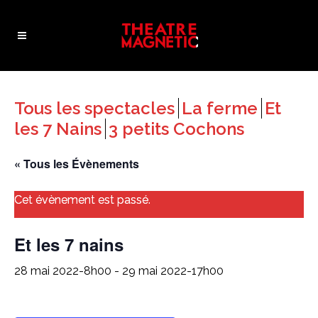
Tous les spectacles
La ferme
Et
les 7 Nains
3 petits Cochons
« Tous les Évènements
Cet évènement est passé.
Et les 7 nains
28 mai 2022-8h00
-
29 mai 2022-17h00